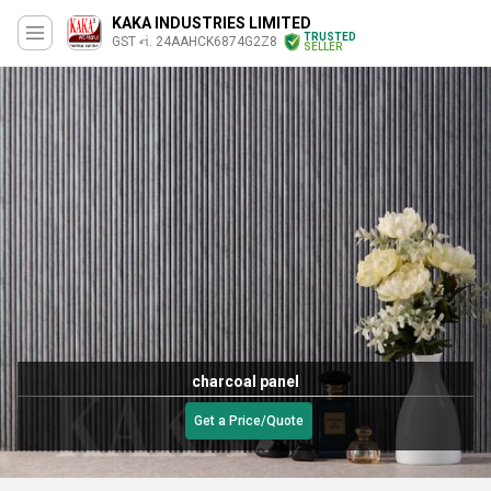
KAKA INDUSTRIES LIMITED
TRUSTED
GST નં. 24AAHCK6874G2Z8
SELLER
charcoal panel
Get a Price/Quote