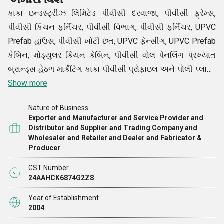
કાકા ઇન્ડસ્ટ્રીઝ લિમિટેડ પીવીસી દરવાજા, પીવીસી ફ્રેમ્સ,
પીવીસી કિચન ફર્નિચર, પીવીસી વિભાગ, પીવીસી ફર્નિચર, UPVC
Prefab હાઉસ, પીવીસી ખોટી છત, UPVC ફેન્સીંગ, UPVC Prefab
કેબિન, મોડ્યુલર કિચન કેબિન, પીવીસી વોલ પેનલિંગ પ્રખ્યાત
બ્રાન્ડ્સ હેઠળ માર્કેટિંગ કાકા પીવીસી પ્રોફાઇલ અને પોલી પ્લાસ્ટ
પ્રોફાઇલ, તેની શીટ્સ વિવિધ રંગો અને અન્ય વિશિષ્ટતાઓ
Show more
ઉપલબ્ધ છે. અમે મુંબઈ, દિલ્હી, નાગપુર, બેંગ્લોર, કોલકાતા અને
Nature of Business
હૈદરાબાદ જેવા કેટલાક મોટા શહેરોમાં અમારી પ્રોડક્ટ્સ સપ્લાય
Exporter and Manufacturer and Service Provider and
કરી રહ્યા છીએ. વધુમાં, અમે પીવીસી કપડા, ફાઇબર દરવાજા,
Distributor and Supplier and Trading Company and
Wholesaler and Retailer and Dealer and Fabricator &
પીવીસી ડોર અને વિંડો, પીવીસી મોડ્યુલર કિચન, પીવીસી કિચન
Producer
કેબિનેટ્સ, પીવીસી બાથરૂમ ડોર વગેરે સાથે પણ વ્યવહાર કરી રહ્યા
છીએ.
GST Number
24AAHCK6874G2Z8
Year of Establishment
2004