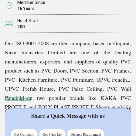
Member Since
16 Years
No of Staff
200
Our ISO 9001:2008 certified company, based in Gujarat,
Kaka Industries Limited are one of the leading
manufacturers, exporters, and suppliers of quality PVC
product such as PVC Doors, PVC Section, PVC Frames,
PVC Kitchen Furniture, PVC Furniture, UPVC Fencing,
UPVC Prefab House, PVC False Ceiling, PVC Wall
Paneling in two popular brands like KAKA PVC
Know More
PROFILE and POLY PLAST PROFILE Sheets available
Share a Quick Message with us
in many colour range and others, in India. We supply our
products to all major cities like Delhi, Mumbai,
Bangalore, Nagpur, Hyderabad and Kolkata. We also
Get Quotation
Get Price List
Discuss Requirement